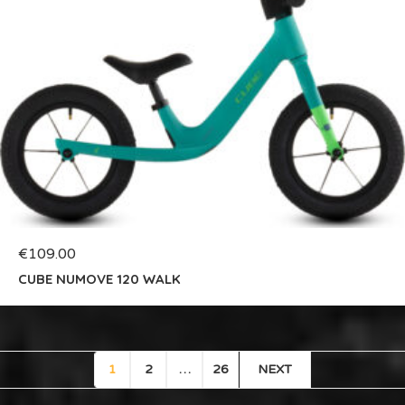
€
109.00
CUBE NUMOVE 120 WALK
1
2
…
26
NEXT