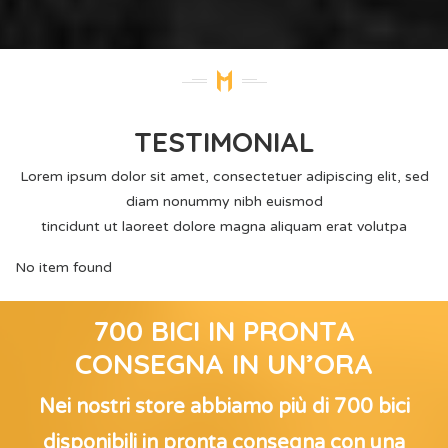
TESTIMONIAL
Lorem ipsum dolor sit amet, consectetuer adipiscing elit, sed
diam nonummy nibh euismod
tincidunt ut laoreet dolore magna aliquam erat volutpa
No item found
700 BICI IN PRONTA
CONSEGNA IN UN’ORA
Nei nostri store abbiamo più di 700 bici
disponibili in pronta consegna con una