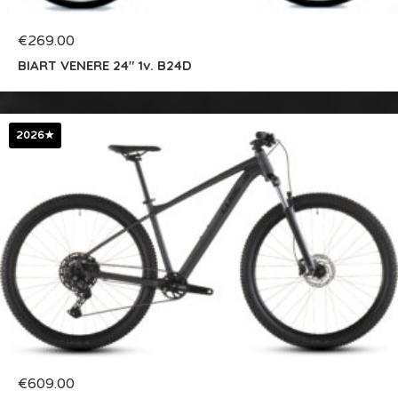
€
269.00
BIART VENERE 24″ 1v. B24D
2026★
€
609.00