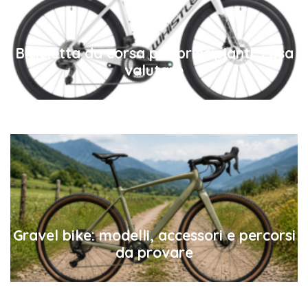
Acquistare la prima bici da corsa è un momento
emozionante, ma può essere anche fonte di dubbi. Telaio,
componenti, geometria,
Bicicletta da corsa per principianti: cosa
valutare
La gravel bike è diventata uno dei segmenti più
interessanti del ciclismo moderno: versatile, comoda su
asfalto e sterrato leggero,
Gravel bike: modelli, accessori e percorsi
da provare