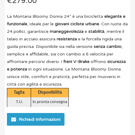
€
279.00
La
Montana Bloomy Donna 24”
è una bicicletta
elegante e
funzionale
, ideale per le
giovani cicliste urbane
. Con
ruote da
24 pollici
, garantisce
maneggevolezza
e
stabilità
, mentre il
telaio in acciaio
assicura
resistenza
e la
forcella rigida
una
guida
precisa
.
Disponibile sia nella versione
senza cambio
,
semplice e affidabile, sia con
cambio a 6 velocità
per
affrontare percorsi diversi. I
freni V-Brake
offrono
sicurezza
e potenza
in ogni situazione.
La
Montana Bloomy Donna
unisce
stile, comfort e praticità
, perfetta per muoversi in
città con
agilità
e
sicurezza
.
Taglia
Disponibilità
T.U.
in pronta consegna
Richiedi Informazioni