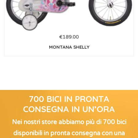
€
189.00
MONTANA SHELLY
700 BICI IN PRONTA
CONSEGNA IN UN’ORA
Nei nostri store abbiamo più di 700 bici
disponibili in pronta consegna con una