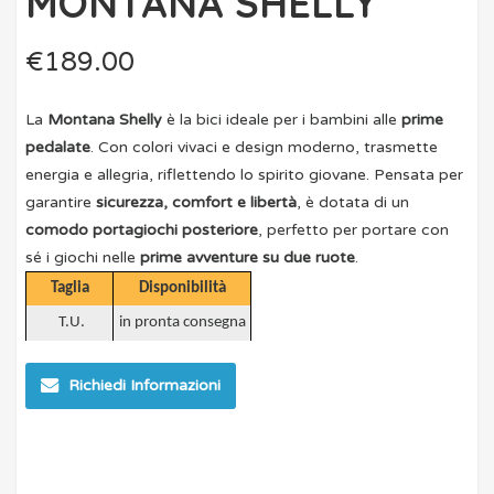
MONTANA SHELLY
€
189.00
La
Montana Shelly
è la bici ideale per i bambini alle
prime
pedalate
. Con
colori vivaci
e
design moderno
, trasmette
energia e allegria, riflettendo lo spirito giovane.
Pensata per
garantire
sicurezza, comfort e libertà
, è dotata di un
comodo portagiochi posteriore
, perfetto per portare con
sé i giochi nelle
prime avventure su due ruote
.
Taglia
Disponibilità
T.U.
in pronta consegna
Richiedi Informazioni