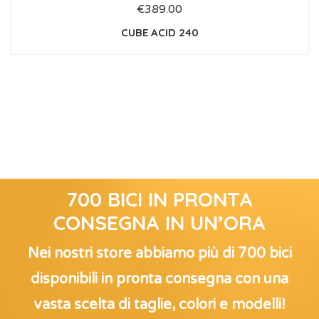
€
389.00
CUBE ACID 240
700 BICI IN PRONTA
CONSEGNA IN UN’ORA
Nei nostri store abbiamo più di 700 bici
disponibili in pronta consegna con una
vasta scelta di taglie, colori e modelli!