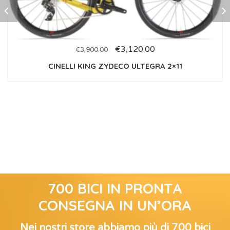
€
3,120.00
€
3,900.00
CINELLI KING ZYDECO ULTEGRA 2×11
700 BICI IN PRONTA
CONSEGNA IN UN’ORA
Nei nostri store abbiamo più di 700 bici