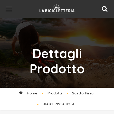
Dettagli
Prodotto
Home
Prodotti
Scatto Fisso
BIART PISTA B35U