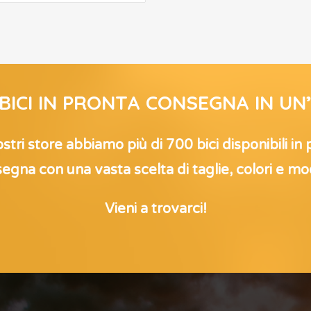
 BICI IN PRONTA CONSEGNA IN UN
stri store abbiamo più di 700 bici disponibili in
egna con una vasta scelta di taglie, colori e mod
Vieni a trovarci!