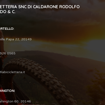
CLETTERIA SNC DI CALDARONE RODOLFO
DO & C.
ORTELLO:
hille Papa 22, 20149
3926 0565
labicicletteria.it
HINGTON:
shington 60, 20146