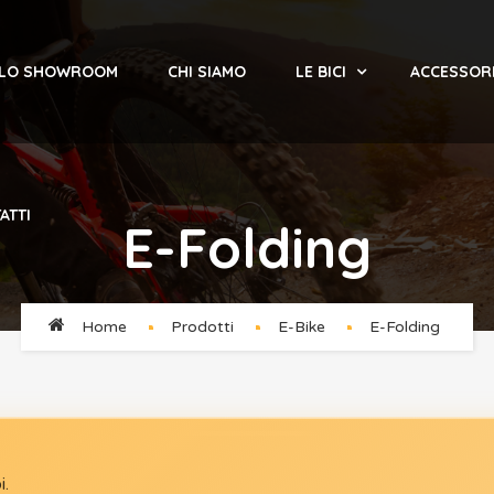
 LO SHOWROOM
CHI SIAMO
LE BICI
ACCESSOR
ATTI
E-Folding
Home
Prodotti
E-Bike
E-Folding
i.