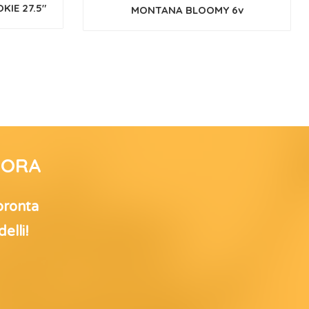
IE 27.5″
MONTANA BLOOMY 6v
’ORA
 pronta
elli!