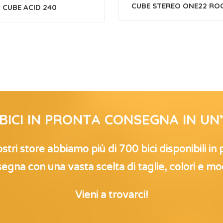
CUBE STEREO ONE22 ROOK
CUBE ACID 240
 BICI IN PRONTA CONSEGNA IN UN
stri store abbiamo più di 700 bici disponibili in
egna con una vasta scelta di taglie, colori e mod
Vieni a trovarci!