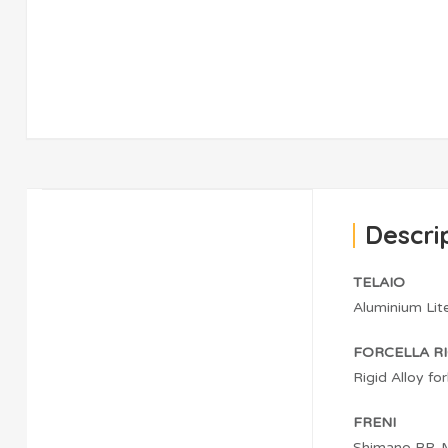
Descri
TELAIO
Aluminium Lit
FORCELLA RI
Rigid Alloy for
FRENI
Shimano BR-M