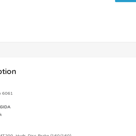
ption
e 6061
GIDA
k
T200, Hydr. Disc Brake (160/160)