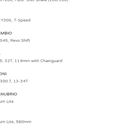
TY300, 7-Speed
AMBIO
S45, Revo Shift
A
5, 32T, 114mm with Chainguard
ONI
300.7, 13-34T
ANUBRIO
um Lite
um Lite, 560mm