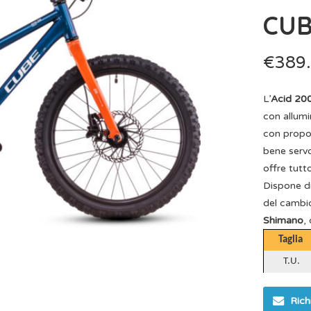
CUB
€
389
L’
Acid 20
con allum
con proporz
bene servo
offre tutt
Dispone di
del cambio
Shimano
,
Taglia
T.U.
Rich