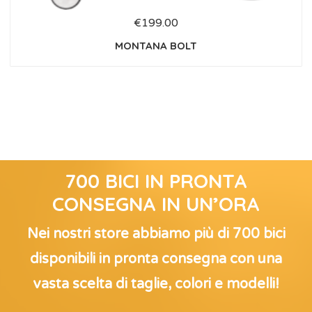
€
199.00
MONTANA BOLT
700 BICI IN PRONTA
CONSEGNA IN UN’ORA
Nei nostri store abbiamo più di 700 bici
disponibili in pronta consegna con una
vasta scelta di taglie, colori e modelli!