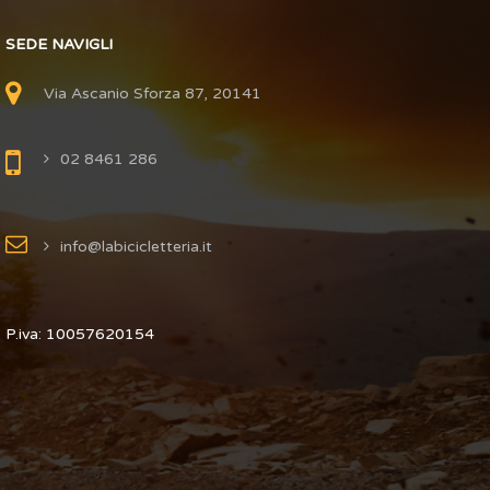
SEDE NAVIGLI
Via Ascanio Sforza 87, 20141
02 8461 286
info@labicicletteria.it
P.iva: 10057620154