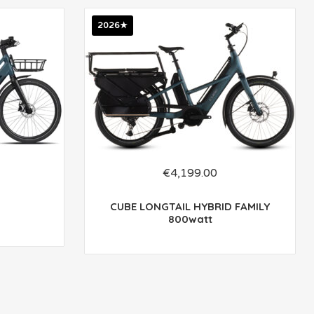
2026★
€
4,199.00
CUBE LONGTAIL HYBRID FAMILY
’
800watt