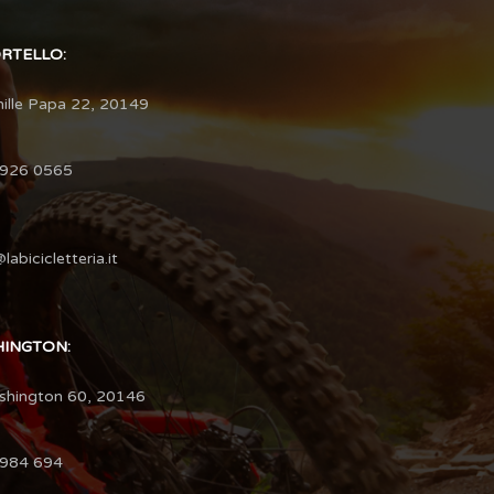
ORTELLO:
hille Papa 22, 20149
3926 0565
labicicletteria.it
HINGTON:
shington 60, 20146
4984 694