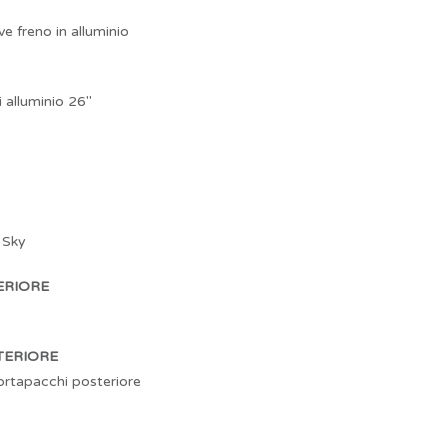
ve freno in alluminio
 alluminio 26″
 Sky
ERIORE
TERIORE
ortapacchi posteriore