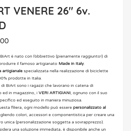
RT VENERE 26″ 6v.
D
.00
 BiArt è nato con l’obbiettivo (pienamente raggiunto!) di
produrre il famoso artigianato
Made in Italy
.
 artigianale
specializzata nella realizzazione di biciclette
00% prodotte in Italia.
 di BiArt sono i ragazzi che lavorano in catena di
 ed in magazzino, i
VERI ARTIGIANI
, ognuno con il suo
ecifico ed eseguito in maniera minuziosa.
uesta filiera, ogni modello può essere
personalizzato al
egliendo colori, accessori e componentistica per creare una
ro unica (personalizzazione soggetta a sovrapprezzo).
sidera una soluzione immediata, è disponibile anche un