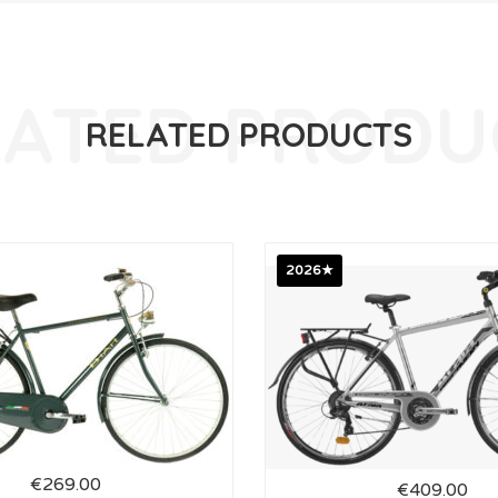
RELATED PRODUCTS
2026★
€
269.00
€
409.00