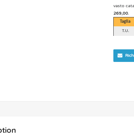
vasto cata
269,00.
Taglia
T.U.
Rich
ption