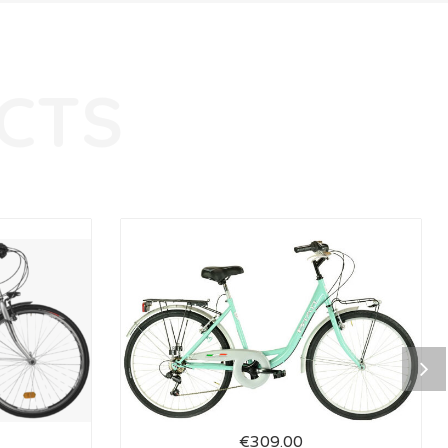
€
309.00