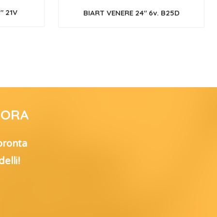
″ 21V
BIART VENERE 24″ 6v. B25D
’ORA
 pronta
elli!