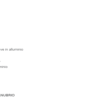
ve in alluminio
A
minio
ANUBRIO