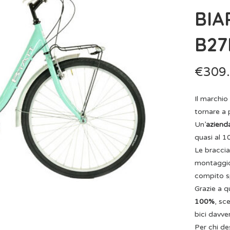
BIA
B27
€
309
Il marchio
tornare a 
Un’
azienda
quasi al 1
Le braccia
montaggio
compito sp
Grazie a q
100%
, sc
bici davve
Per chi de