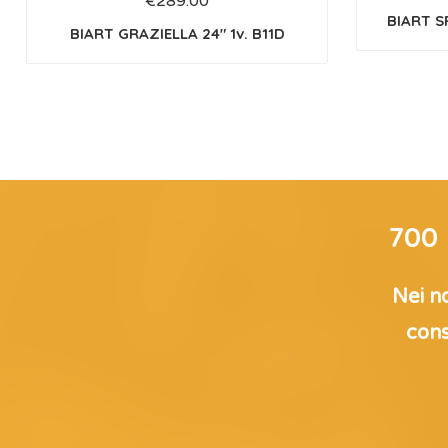
€
289.00
BIART S
BIART GRAZIELLA 24″ 1v. B11D
700
Nei no
cons