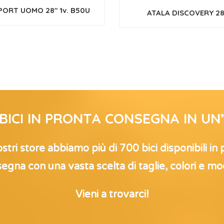
PORT UOMO 28″ 1v. B50U
ATALA DISCOVERY 28
 BICI IN PRONTA CONSEGNA IN UN
stri store abbiamo più di 700 bici disponibili in
egna con una vasta scelta di taglie, colori e mod
Vieni a trovarci!