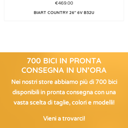
€
469.00
BIART COUNTRY 26″ 6V B32U
700 BICI IN PRONTA
CONSEGNA IN UN’ORA
Nei nostri store abbiamo più di 700 bici
disponibili in pronta consegna con una
vasta scelta di taglie, colori e modelli!
Vieni a trovarci!