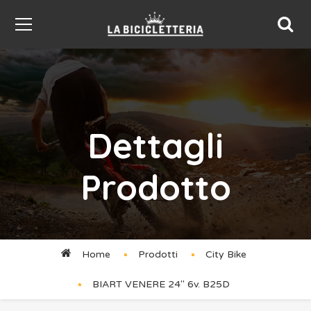
Dettagli
Prodotto
Home
Prodotti
City Bike
BIART VENERE 24″ 6v. B25D