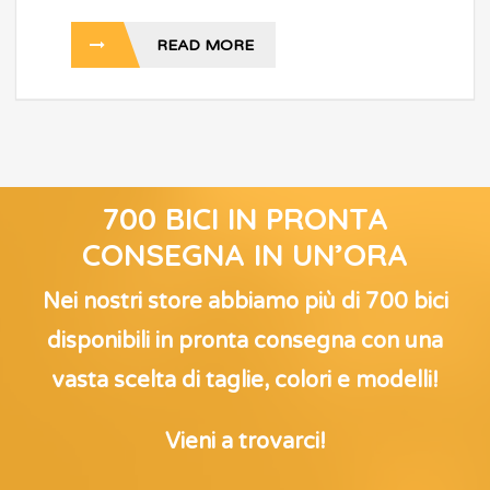
READ MORE
700 BICI IN PRONTA
CONSEGNA IN UN’ORA
Nei nostri store abbiamo più di 700 bici
disponibili in pronta consegna con una
vasta scelta di taglie, colori e modelli!
Vieni a trovarci!