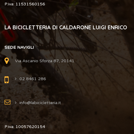
P.iva: 11531560156
LA BICICLETTERIA DI CALDARONE LUIGI ENRICO
SEDE NAVIGLI
Via Ascanio Sforza 87, 20141
02 8461 286
info@labicicletteria.it
P.iva: 10057620154