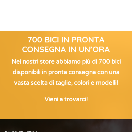
700 BICI IN PRONTA
CONSEGNA IN UN’ORA
Nei nostri store abbiamo più di 700 bici
disponibili in pronta consegna con una
vasta scelta di taglie, colori e modelli!
Vieni a trovarci!