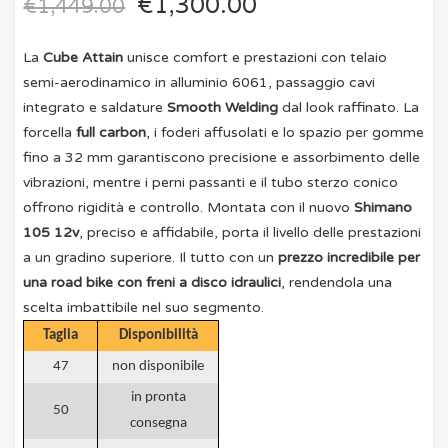
€
1,300.00
€
1,449.00
La
Cube Attain
unisce comfort e prestazioni con telaio
semi-aerodinamico in alluminio 6061, passaggio cavi
integrato e saldature
Smooth Welding
dal look raffinato. La
forcella
full carbon
, i foderi affusolati e lo spazio per gomme
fino a 32 mm garantiscono precisione e assorbimento delle
vibrazioni, mentre i perni passanti e il tubo sterzo conico
offrono rigidità e controllo. Montata con il nuovo
Shimano
105 12v
, preciso e affidabile, porta il livello delle prestazioni
a un gradino superiore. Il tutto con un
prezzo incredibile per
una road bike con freni a disco idraulici
, rendendola una
scelta imbattibile nel suo segmento.
Taglia
Disponibilità
47
non disponibile
in pronta
50
consegna