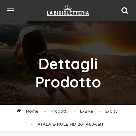
Dettagli
Prodotto
Home
Prodotti
E-Bike
E-City
ATALA E-RULE HD 26″ 460watt