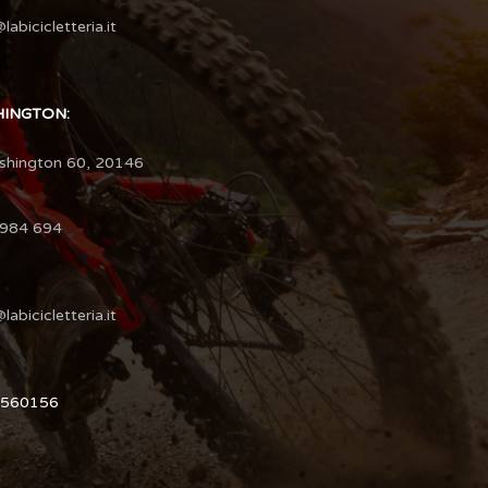
labicicletteria.it
HINGTON:
shington 60, 20146
4984 694
labicicletteria.it
31560156