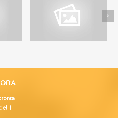
Racer
2
RACER 1
’ORA
 pronta
elli!