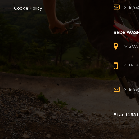
info@
Cookie Policy
SEDE WAS
Via Wa
02 
info@
P.iva: 115