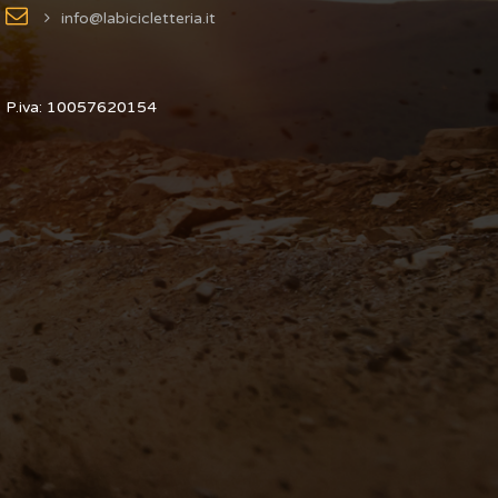
info@labicicletteria.it
P.iva: 10057620154