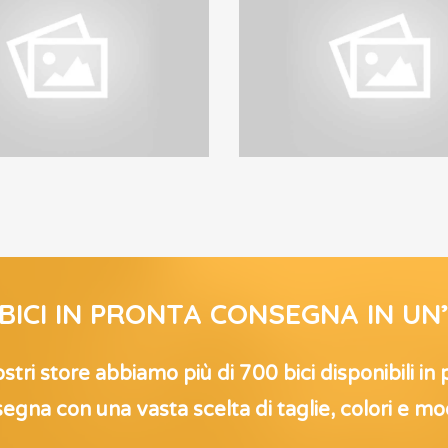
Motor Style
Motor Style
MOTOR STYLE 4
MOTOR STYLE 
 BICI IN PRONTA CONSEGNA IN UN
stri store abbiamo più di 700 bici disponibili in
egna con una vasta scelta di taglie, colori e mod