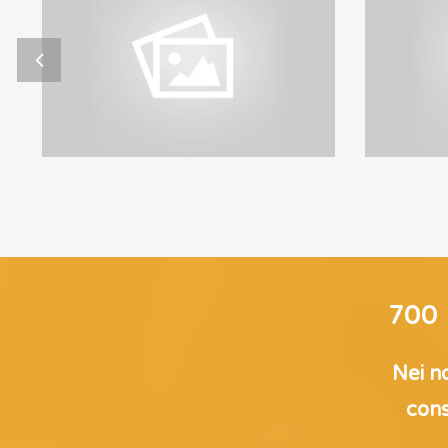
Motor Style
MOTOR STYLE 1
700
Nei no
cons