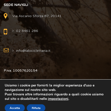
SEDE NAVIGLI
Via Ascanio Sforza 87, 20141
02 8461 286
info@labicicletteria.it
P.iva: 10057620154
Usiamo i cookie per fornirti la miglior esperienza d'uso e
navigazione sul nostro sito web.
Puoi trovare altre informazioni riguardo a quali cookie usiamo
Copyright © 2025 La Bicicletteria by Innovea. Tutti i Diritti
sul sito o disabilitarli nelle
impostazioni
.
Riservati.
Accetta
Rifiuta